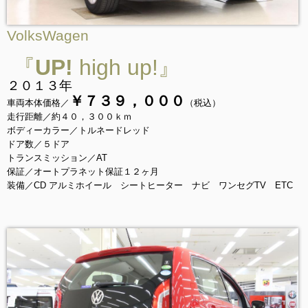
VolksWagen
『
UP!
high up!』
２０１３年
￥７３９，０００
車両本体価格／
（税込）
走行距離／約４０，３００ｋｍ
ボディーカラー／トルネードレッド
ドア数／５ドア
トランスミッション／AT
保証／オートプラネット保証１２ヶ月
装備／CD アルミホイール シートヒーター ナビ ワンセグTV ETC