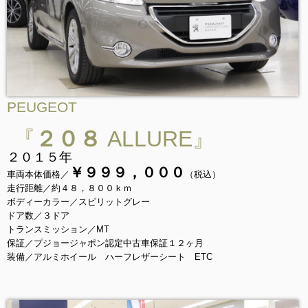
PEUGEOT
『
２０８
ALLURE』
２０１５年
￥９９９，０００
車両本体価格／
（税込）
走行距離／約４８，８００ｋｍ
ボディーカラー／スピリットグレー
ドア数／３ドア
トランスミッション／MT
保証／プジョージャポン認定中古車保証１２ヶ月
装備／アルミホイール ハーフレザーシート ETC