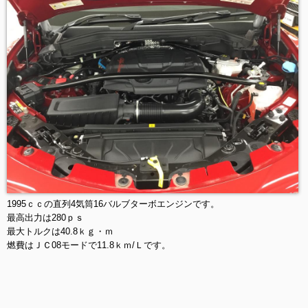
1995ｃｃの直列4気筒16バルブターボエンジンです。
最高出力は280ｐｓ
最大トルクは40.8ｋｇ・ｍ
燃費はＪＣ08モードで11.8ｋｍ/Ｌです。