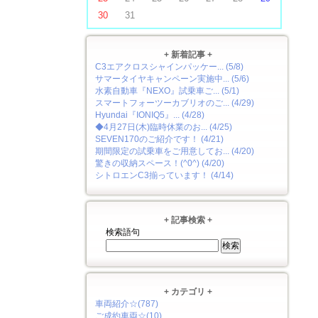
30
31
+ 新着記事 +
C3エアクロスシャインパッケー... (5/8)
サマータイヤキャンペーン実施中... (5/6)
水素自動車『NEXO』試乗車ご... (5/1)
スマートフォーツーカブリオのご... (4/29)
Hyundai『IONIQ5』... (4/28)
◆4月27日(木)臨時休業のお... (4/25)
SEVEN170のご紹介です！ (4/21)
期間限定の試乗車をご用意してお... (4/20)
驚きの収納スペース！(^0^) (4/20)
シトロエンC3揃っています！ (4/14)
+ 記事検索 +
検索語句
+ カテゴリ +
車両紹介☆(787)
ご成約車両☆(10)