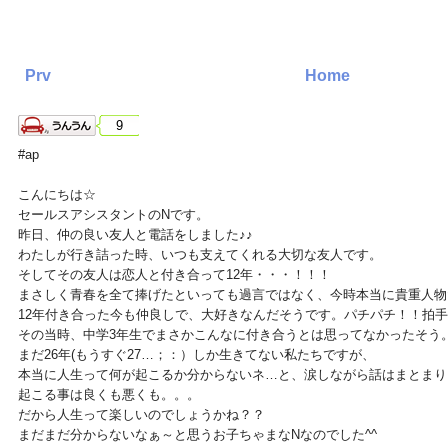
Prv
Home
9
#ap
こんにちは☆
セールスアシスタントのNです。
昨日、仲の良い友人と電話をしました♪♪
わたしが行き詰った時、いつも支えてくれる大切な友人です。
そしてその友人は恋人と付き合って12年・・・！！！
まさしく青春を全て捧げたといっても過言ではなく、今時本当に貴重人物だ
12年付き合った今も仲良しで、大好きなんだそうです。パチパチ！！拍
その当時、中学3年生でまさかこんなに付き合うとは思ってなかったそう
まだ26年(もうすぐ27…；：）しか生きてない私たちですが、
本当に人生って何が起こるか分からないネ…と、涙しながら話はまとまり
起こる事は良くも悪くも。。。
だから人生って楽しいのでしょうかね？？
まだまだ分からないなぁ～と思うお子ちゃまなNなのでした^^