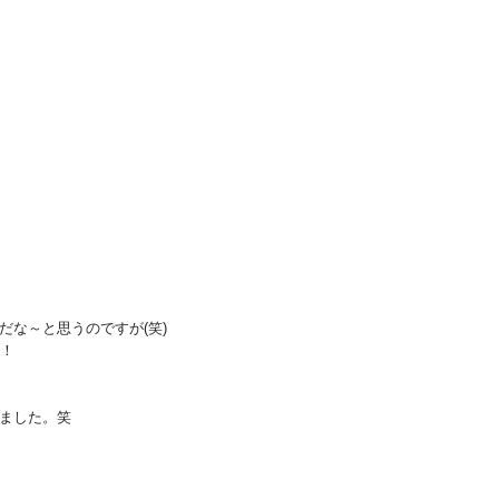
な～と思うのですが(笑)
手！
。
ました。笑