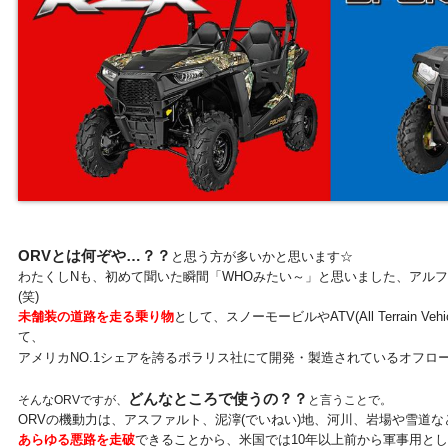
ORVとは何ぞや…？？
と思う方が多いかと思います☆
わたくしNも、初めて聞いた瞬間「WHOみたい～」と思いました、アル
(笑)
未舗装の道路を走る乗り物
として、スノーモービルやATV(All Terrain V
て、
アメリカNO.1シェアを誇るポラリス社にて開発・製造されているオフロ
どんなところで使うの？？
そんなORVですが、
と言うことで。
ORVの機動力は、アスファルト、泥濘(でいねい)地、河川、岩場や雪道な
あらゆる悪路を走破
できることから、米国では10年以上前から軍事用と