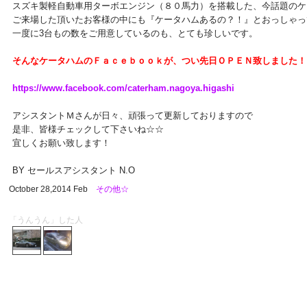
スズキ製軽自動車用ターボエンジン（８０馬力）を搭載した、今話題のケ
ご来場した頂いたお客様の中にも『ケータハムあるの？！』とおっしゃっ
一度に3台もの数をご用意しているのも、とても珍しいです。
そんなケータハムのＦａｃｅｂｏｏｋが、つい先日ＯＰＥＮ致しました！
https://www.facebook.com/caterham.nagoya.higashi
アシスタントＭさんが日々、頑張って更新しておりますので
是非、皆様チェックして下さいね☆☆
宜しくお願い致します！
BY セールスアシスタント N.O
October 28,2014 Feb
その他☆
「うんうん」した人