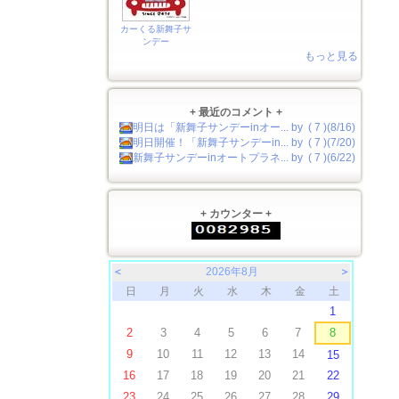
カーくる新舞子サ
ンデー
もっと見る
+ 最近のコメント +
明日は「新舞子サンデーinオー... by ( 7 )(8/16)
明日開催！「新舞子サンデーin... by ( 7 )(7/20)
新舞子サンデーinオートプラネ... by ( 7 )(6/22)
+ カウンター +
＜
2026年8月
＞
日
月
火
水
木
金
土
1
2
3
4
5
6
7
8
9
10
11
12
13
14
15
16
17
18
19
20
21
22
23
24
25
26
27
28
29