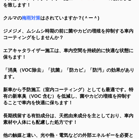
を致します！
クルマの
梅雨対策
はされていますか？(＾ー＾)
ジメジメ、ムシムシ時期の前に菌やカビの増殖を抑制する車内
コーティングをしませんか？
エアキャタライザー施工は、車内空間を持続的に快適な状態に
保ちます！
「消臭（VOC除去」「抗菌」「防カビ」「防汚」の効果があり
ます。
新車から予防施工（室内コーティング）としても最適です。特
有の新車臭（VOC 含む）を低減し、菌やカビの増殖を抑制す
ることで車内を快適に保ちます！
長期残留する有効成分は、天然由来成分を主としており、車内
素材や人体にも配慮した処方です！
他の触媒と違い、光や熱・電気などの外部エネルギーを必要と