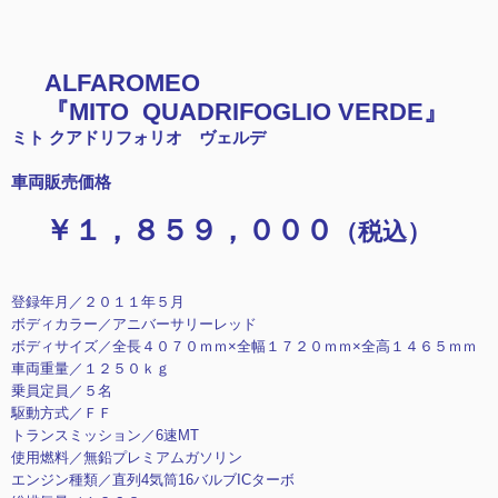
ALFAROMEO
『MITO QUADRIFOGLIO VERDE』
ミト クアドリフォリオ ヴェルデ
車両販売価格
￥１，８５９，０００
（税込）
登録年月／２０１１年５月
ボディカラー／アニバーサリーレッド
ボディサイズ／全長４０７０ｍｍ×全幅１７２０ｍｍ×全高１４６５ｍｍ
車両重量／１２５０ｋｇ
乗員定員／５名
駆動方式／ＦＦ
トランスミッション／6速MT
使用燃料／無鉛プレミアムガソリン
エンジン種類／直列4気筒16バルブICターボ