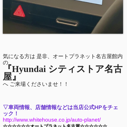
気になる方は 是非、オートプラネット名古屋館内
の
『Hyu
ndai
シティストア名古
屋』
へ ご来
場くださいませ！！
▽車両情報
、店
舗情報などは
当店公式HPをチェ
ック！
http://w
ww.whitehous
e.co.jp/auto
-plane
t/
☆☆☆
☆☆☆オートプラネット名古屋
☆☆☆☆☆☆