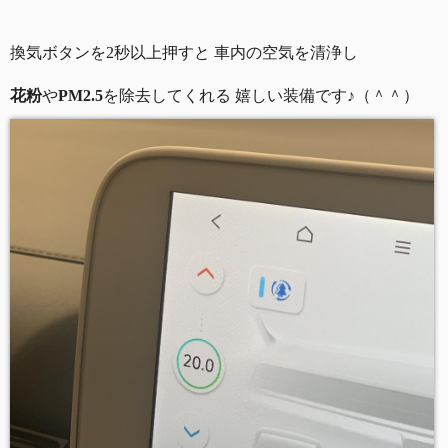
換気ボタンを2秒以上押すと 車内の空気を清浄し
花粉
や
PM2.5
を除去してくれる 嬉しい装備です♪（＾＾）