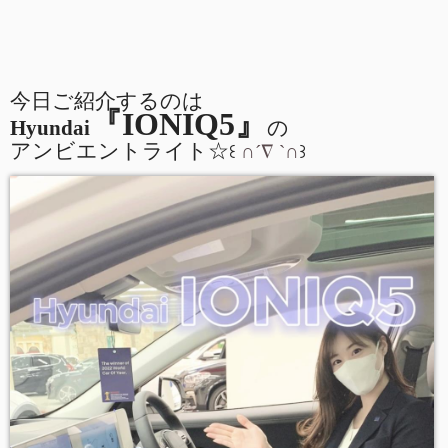
今日ご紹介するのは
『IONIQ5』
Hyundai
の
アンビエントライト☆
꒰
∩´∇
`
∩
꒱