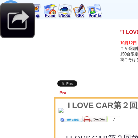
”I L
10月12
ＴＶ番組収
150台
我こそは
Prv
I LOVE CAR第
7