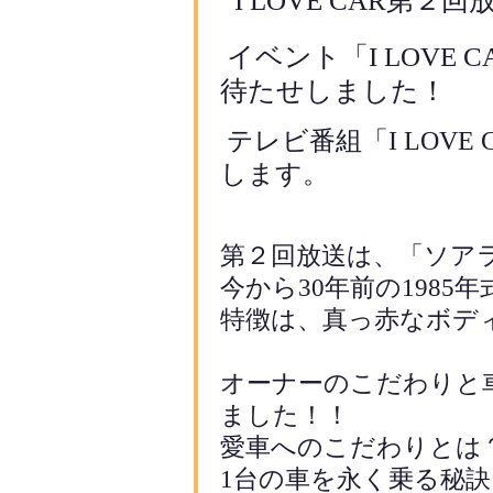
I LOVE CAR
第２
回
イベント「
I LOVE C
待たせしました！
テレビ番組「
I LOVE
します。
第２
回放送は、「ソアラ
今から30
年前の
1985
年
特徴は、真っ赤なボデ
オーナーのこだわりと
ました！！
愛車へのこだわりとは
1
台の車を永く乗る秘訣