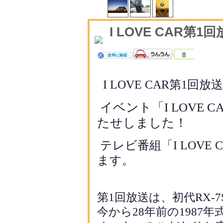
I LOVE CAR第
8
I LOVE CAR
第
1
回放
イベント「
I LOVE C
たせしました！
テレビ番組「
I LOVE 
ます。
第
1
回放送は、初代
RX-7
今から
28
年前の
1987
年