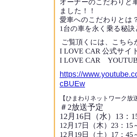
オーナーのこだわりと
ました！！
愛車へのこだわりとは
1
台の車を永く乗る秘訣
ご覧頂くには、こちら
I LOVE CAR
公式サ
I LOVE CAR
YOUTU
https://www.youtube
cBUEw
【ひまわりネットワーク放
＃
2
放送予定
12
月
16
日（水）
13
：
1
12
月
17
日（木）
23
：
15
12
月
19
日（土）
17
：
45