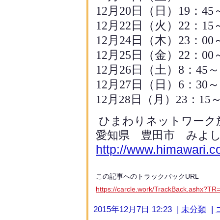
12
月
20
日（日）
19
：
45
12
月
22
日（火）
22
：
15
12
月
24
日（木）
23
：
00
12
月
25
日（金）
22
：
00
12
月
26
日（土）
8
：
45
～
12
月
27
日（日）
6
：
30
～
12
月
28
日（月）
23
：
15
ひまわりネットワーク
愛知県 豊田市 みよ
http://www.himawari.co
この記事へのトラックバックURL
https://carcle.work/TrackBack.ash
2015年12月7日 12:23 |
未分類
|