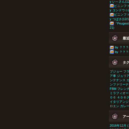
y い～さん(12
ピニンファ
y コンドウ☆(1
ピニンファ
y つばさ(12/1
『Peugeot
21)
最
by ？？？(
by ？？？(
タ
プジョー
フ
ア車
ジュリ
ンテナンス
ンファリーナ
FBM
フレン
ミラフィオー
０６
４０６
イタリアンジ
ロエン
ガレ
ア
2016年12月 (