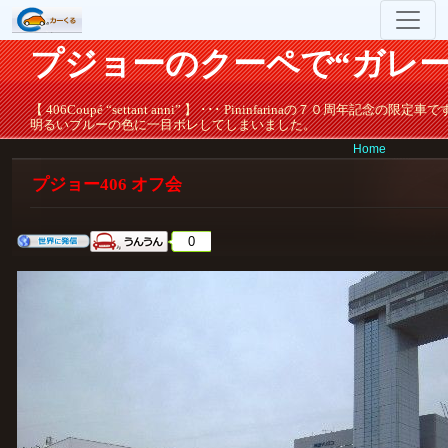
プジョーのクーペで“ガレー
【 406Coupé “settant anni” 】 ･･･ Pininfarinaの７０周年記念の限定車
明るいブルーの色に一目ボレしてしまいました。
Home
プジョー406 オフ会
0