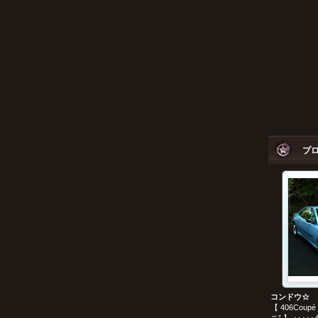
プ
コンドウ☆
【 406Coupé 