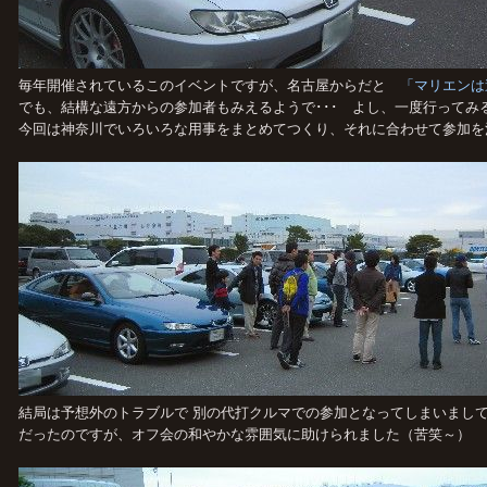
毎年開催されているこのイベントですが、名古屋からだと
「マリエン
でも、結構な遠方からの参加者もみえるようで･･･ よし、一度行ってみ
今回は神奈川でいろいろな用事をまとめてつくり、それに合わせて参加を
結局は予想外のトラブルで 別の代打クルマでの参加となってしまいまして
だったのですが、オフ会の和やかな雰囲気に助けられました（苦笑～）