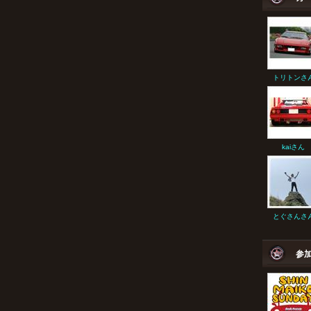
トリトンさ
kaiさん
とぐさんさ
参