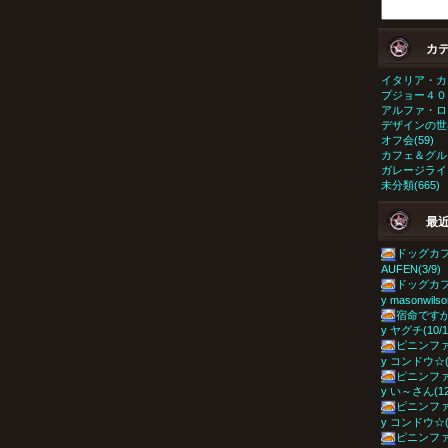
カ
イタリア・カ
プジョー４０６
アルファ・ロメ
デザインの世界
オフ会(59)
カフェ＆グルメ
ガレージライフ
未分類(665)
最
ドッグカフェ
AUFEN(3/9)
ドッグカフェ
y masonwilso
宿命ですか！
y ヤグチ(10/1
ピニンファ
y コンドウ☆(1
ピニンファ
y い～さん(12
ピニンファ
y コンドウ☆(1
ピニンファ