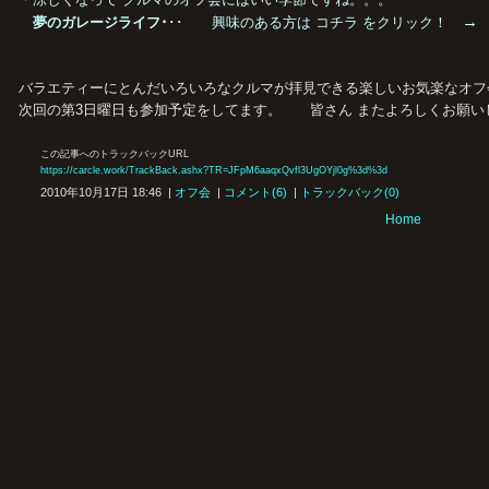
夢のガレージライフ･
･･ 興味のある方は コチラ をクリック！
バラエティーにとんだいろいろなクルマが拝見できる楽しいお気楽なオフ
次回の第3日曜日も参加予定をしてます。 皆さん またよろしくお願い
この記事へのトラックバックURL
https://carcle.work/TrackBack.ashx?TR=JFpM6aaqxQvfl3UgOYjl0g%3d%3d
2010年10月17日 18:46 |
オフ会
|
コメント(6)
|
トラックバック(0)
Home