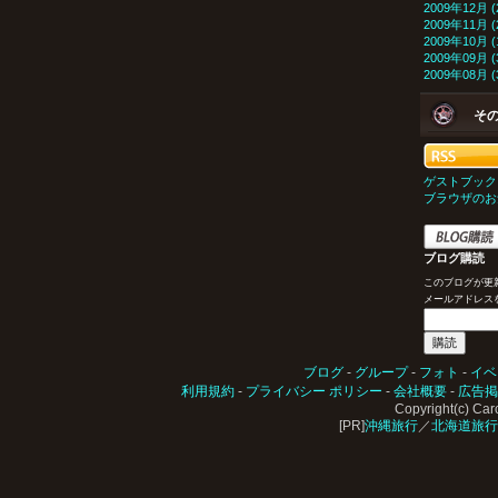
2009年12月 (
2009年11月 (
2009年10月 (
2009年09月 (
2009年08月 (
そ
ゲストブック
ブラウザのお
ブログ購読
このブログが更
メールアドレス
ブログ
-
グループ
-
フォト
-
イベ
利用規約
-
プライバシー ポリシー
-
会社概要
-
広告掲
Copyright(c) Carc
[PR]
沖縄旅行
／
北海道旅行