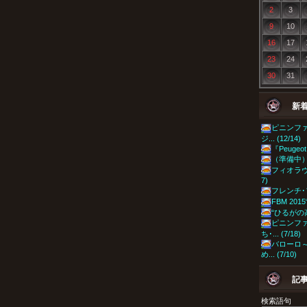
2
3
9
10
16
17
23
24
30
31
新
ピニンフ
ジ... (12/14)
『Peugeot 4
（準備中）『Pe
フィオラヴァ
7)
フレンチ･フレ
FBM 2015
“ひるがの高原
ピニンフ
ち･... (7/18)
バローロ
め... (7/10)
記
検索語句