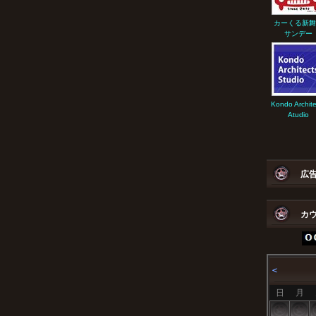
カーくる新舞
サンデー
Kondo Archite
Atudio
広
カ
＜
日
月