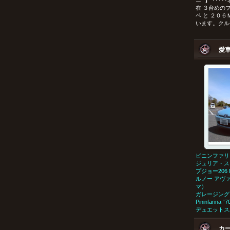
ニ” 】 ･･
在 ３台めの
ペ と ２０
います。クルマ
愛
ピニンファリ
ジュリア・ス
プジョー206 
ルノー アヴ
マ）
ガレージング
Pininfarina
デュエットス
カ