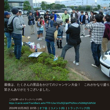
最後は、たくさんの景品をかけてのジャンケン大会！ これがかなり盛り
皆さんありがとうございました。
この記事へのトラックバックURL
https://carcle.work/TrackBack.ashx?TR=1JwcVUu5QZqktP%2fimcv%2bMg%3d%3d
2010年10月26日 10:55 |
オフ会
|
コメント(6)
|
トラックバック(0)