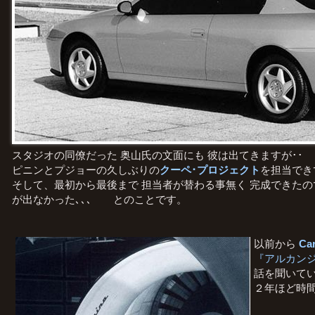
スタジオの同僚だった 奥山氏の文面にも 彼は出てきますが･･
ピニンとプジョーの久しぶりの
クーペ･プロジェクト
を担当で
そして、最初から最後まで 担当者が替わる事無く 完成できた
が出なかった､､､ とのことです。
以前から
Ca
『アルカンジ
話を聞いて
２年ほど時