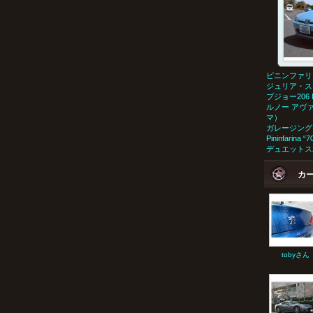
ピニンファリ
ジュリア・ス
プジョー206 
ルノー アヴ
マ）
ガレージング
Pininfarina
デュエットス
カ
tobyさん