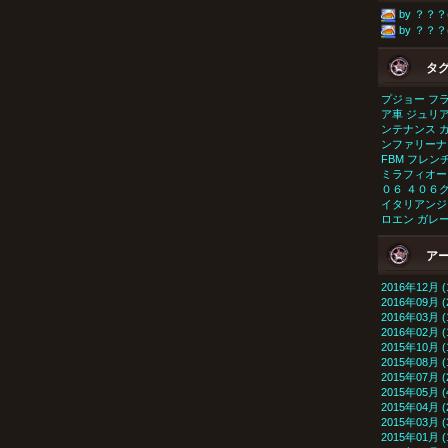
by ？？？(
by ？？？(
タ
プジョー
フ
ア車
ジュリ
ンテナンス
ンファリーナ
FBM
フレン
ミラフィオー
０６
４０６
イタリアンジ
ロエン
ガレ
ア
2016年12月 (
2016年09月 (
2016年03月 (
2016年02月 (
2015年10月 (
2015年08月 (
2015年07月 (
2015年05月 (
2015年04月 (
2015年03月 (
2015年01月 (