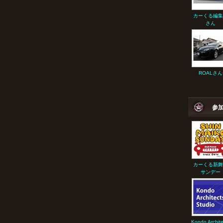
カーくる編集
さん
ROALさん
参
カーくる新舞
サンデー
Kondo Archite