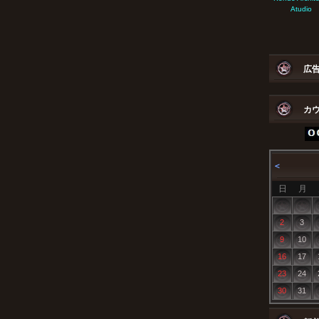
Atudio
広
カ
＜
日
月
2
3
9
10
16
17
23
24
30
31