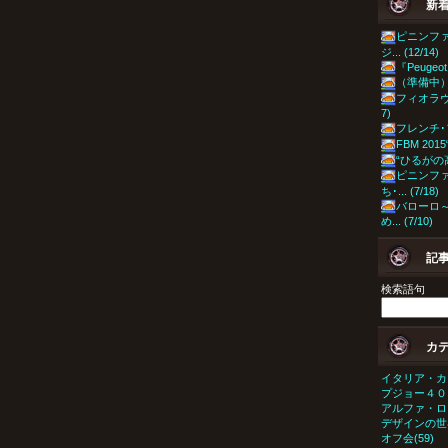
新
ピニンフ
ジ... (12/14)
『Peugeot 4
（準備中）『Pe
フィオラヴァ
7)
フレンチ･フレ
FBM 2015
“ひるがの高原
ピニンフ
ち･... (7/18)
バローロ
め... (7/10)
記
検索語句
カ
イタリア・カ
プジョー４０６
アルファ・ロメ
デザインの世界
オフ会(59)