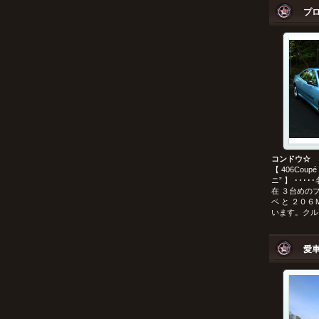
プ
コンドウ☆
【 406Coupé 
ニ” 】 ･･
在 ３台めの
ペ と ２０
います。クルマ
愛