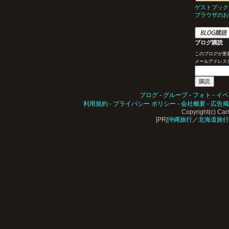
ゲストブック
ブラウザのお
ブログ購読
このブログが更
メールアドレス
ブログ
-
グループ
-
フォト
-
イベ
利用規約
-
プライバシー ポリシー
-
会社概要
-
広告掲
Copyright(c) Carc
[PR]
沖縄旅行
／
北海道旅行