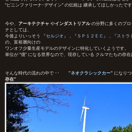
“ピニンファリーナ･
デザイン” の伝統は 継承してほしかった
今や、
アーキテクチャ
や
インダストリアル
の分野に多くのプロ
ナとしては、
今後よりいっそう
『セルジオ』，『ＳＰ１２ＥＣ』，『ストラ
の、富裕層向けの
ワンオフ少量生産モデルのデザインに特化していくようです。
単位が “億” になる世界なので、現存している クルマたちの存
そんな時代の流れの中で
･･
”ネオクラシックカー”
になりつ
存在”