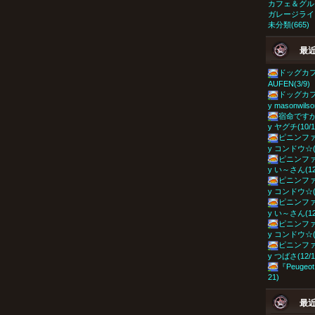
カフェ＆グルメ
ガレージライフ
未分類(665)
最
ドッグカフェ
AUFEN(3/9)
ドッグカフェ
y masonwilso
宿命ですか！
y ヤグチ(10/1
ピニンファ
y コンドウ☆(1
ピニンファ
y い～さん(12
ピニンファ
y コンドウ☆(1
ピニンファ
y い～さん(12
ピニンファ
y コンドウ☆(1
ピニンファ
y つばさ(12/1
『Peugeot
21)
最