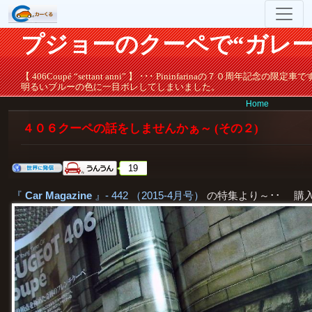
プジョーのクーペで“ガレー
【 406Coupé “settant anni” 】 ･･･ Pininfarinaの７０周年記念の限定車
明るいブルーの色に一目ボレしてしまいました。
Home
４０６クーペの話をしませんかぁ～ (その２)
19
『
Car Magazine
』- 442 （2015-4月号）
の特集より～･･ 購