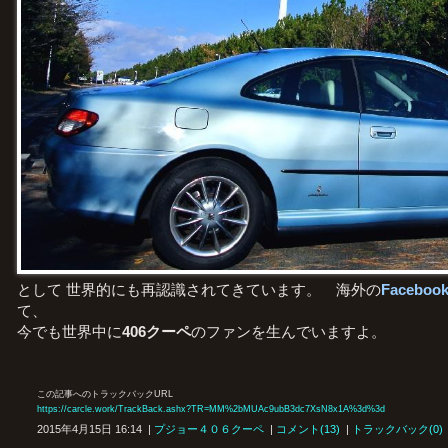
として 世界的にも再認識
されてきています。 海外の
Faceboo
て、
今でも
世界中に
406クーペ
のファンを
生んでいますよ。
この記事へのトラックバックURL
https://carcle.work/TrackBack.ashx?TR=MM%2bMUAc9ubB3dc7XsN8x1A%3d%3d
2015年4月15日 16:14 |
プジョー４０６クーペ
|
コメント(13)
|
トラックバック(0)