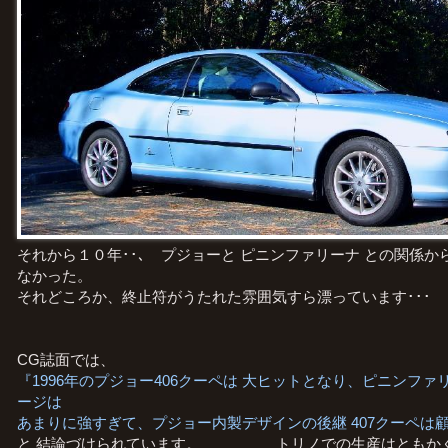
それから１０年･･､ プジョーと ピニンファリーナ との関係か
なかった。
それどころか、終止符がうたれた雰囲気すら漂っています･･･ 
CG誌面では、
『1996年のプジョー406クーペは 大ヒットとなり、ピニンフ
ージは
あまりに強すぎて、プジョー内製デザインの後継 407クーペは
と 結論づけられています。 トリノでの生産はともかく