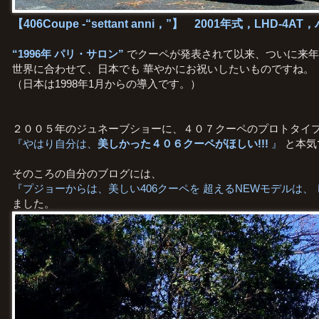
【406Coupe -“settant anni，”】 2001年式，LHD-
“1996年 パリ・サロン”
でクーペが発表されて以来、ついに来年
世界に合わせて、日本でも 華やかにお祝いしたいものですね。
（日本は1998年1月からの導入です。）
２００５年のジュネーブショーに、４０７クーペのプロトタイプ
『やはり自分は、
美しかった４０６クーペがほしい!!!
』
と本気
そのころの自分のブログには、
『プジョーからは、美しい406クーペを 超えるNEWモデルは、 
ました。