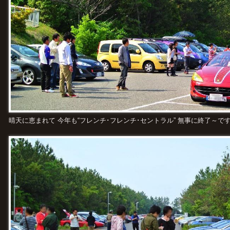
晴天に恵まれて 今年も“フレンチ･フレンチ･セントラル” 無事に終了～です