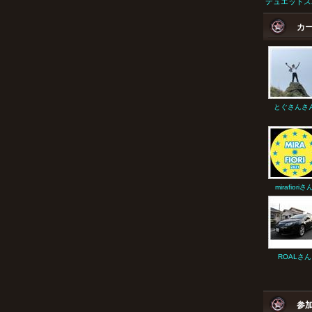
デュエットス
カ
とぐさんさ
mirafioriさ
ROALさん
参