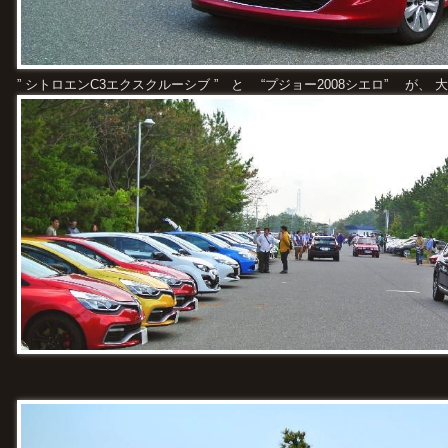
” シトロエンC3エクスクルーシブ ” と “プジョー2008シエロ” が、