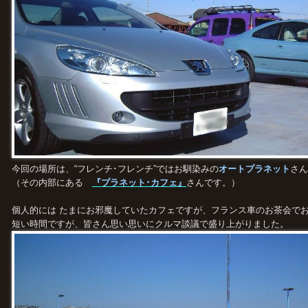
今回の場所は、“フレンチ･フレンチ”ではお馴染みの
オートプラネット
さん
（その内部にある
『プラネット･カフェ』
さんです。）
個人的には たまにお邪魔していたカフェですが、フランス車のお茶会でお
短い時間ですが、皆さん思い思いにクルマ談議で盛り上がりました。