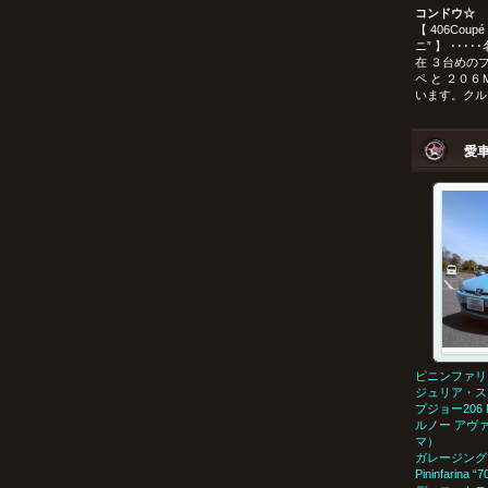
コンドウ☆
【 406Coupé 
ニ” 】 ･･
在 ３台めの
ペ と ２０
います。クルマ
愛
ピニンファリ
ジュリア・ス
プジョー206 
ルノー アヴ
マ）
ガレージング
Pininfarina