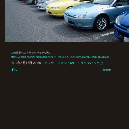
この記事へのトラックバックURL
https://carcle.work/TrackBack.ashx?TR=FuHLz1OOtOiuAQl%2bG7y5mQ%3d%3d
2012年4月17日 21:55 |
オフ会
|
コメント(2)
|
トラックバック(0)
Prv
Home