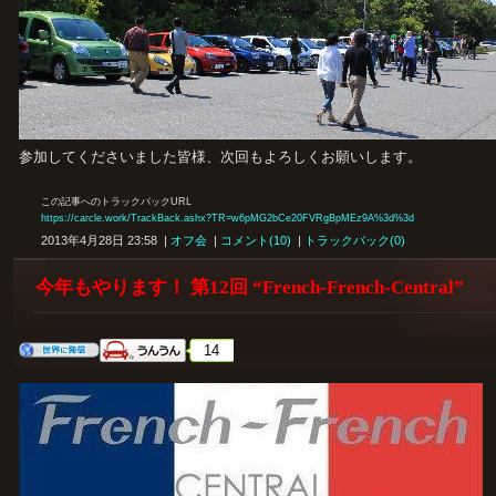
参加してくださいました皆様、次回もよろしくお願いします。
この記事へのトラックバックURL
https://carcle.work/TrackBack.ashx?TR=w6pMG2bCe20FVRgBpMEz9A%3d%3d
2013年4月28日 23:58 |
オフ会
|
コメント(10)
|
トラックバック(0)
今年もやります！ 第12回 “French-French-Central”
14