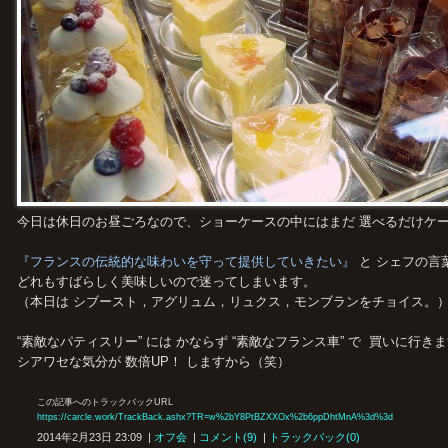
今日は休日のお昼ごろなので、ショーケースの中にはまだ 選べるだけケーキ
『フランスの伝統的な味わいを守って提供していきたい』
と シェフの言
どれもすばらしく美味しいので迷ってしまいます。
（本日は シブースト，アグリュム，リュクス，モンブランをチョイス。
“素敵なパティスリー” には かならず “素敵なフランス車” で 買いに行き
シアワセな気分が 数倍UP！ しますから（笑）
この記事へのトラックバックURL
https://carcle.work/TrackBack.ashx?TR=w%2bY8PtBZXXOx%2b6ppDhtMnA%3d%3d
2014年2月23日 23:09 |
オフ会
|
コメント(9)
|
トラックバック(0)