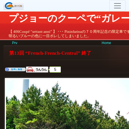
プジョーのクーペで“ガレー
【 406Coupé “settant anni” 】 ･･･ Pininfarinaの７０周年記念の限定車
明るいブルーの色に一目ボレしてしまいました。
Prv
Home
第13回 “French-French-Central” 終了
5