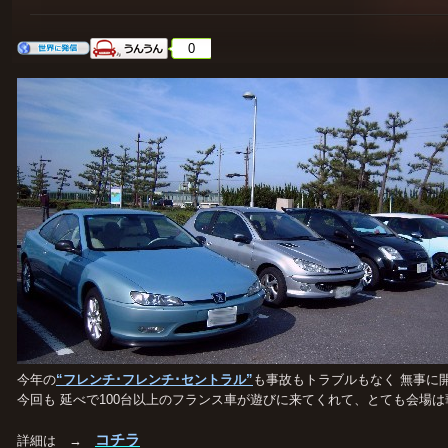
0
今年の
“フレンチ･フレンチ･セントラル”
も事故もトラブルもなく 無事に
今回も 延べで100台以上のフランス車が遊びに来てくれて、とても会場
コチラ
詳細は →