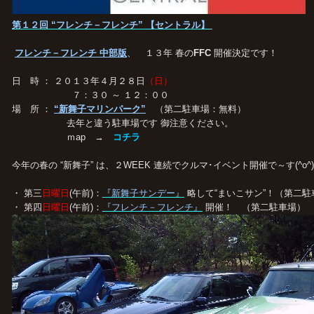
第１２回 “フレンチ－フレンチ” 【セントラル】
フレンチ－フレンチ 中部版
、 １３年 春の
FFC
開催決定です！
日 時 ： ２０１３年４月２８日
（日）
７：３０ ～ １２：００
場 所 ：
“新舞子マリンパーク”
（第二駐車場：無料）
去年と違う駐車場です 御注意ください。
ｍap →
コチラ
今年の春の “新舞子” は、２WEEK 連続でクルマ･イベント開催で～す(^o^
・ 第三
日曜日
(午前)：
『新舞子サンデー』
略して“まいこサン”！（第二駐
・ 第四
日曜日
(午前)：
『フレンチ－フレンチ』
開催！ （第二駐車場）