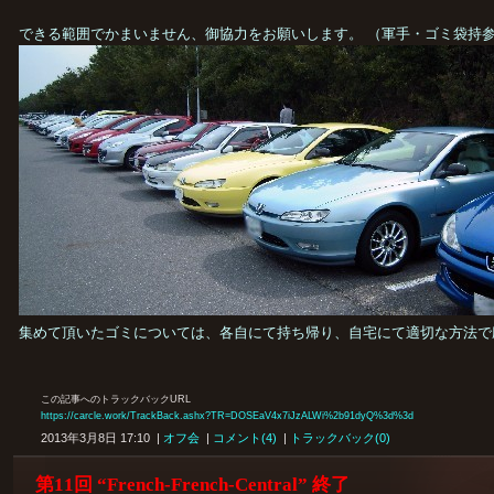
できる範囲でかまいません、御協力をお願いします。 （軍手・ゴミ袋持
集めて頂いたゴミについては、各自にて持ち帰り、自宅にて適切な方法で
この記事へのトラックバックURL
https://carcle.work/TrackBack.ashx?TR=DOSEaV4x7iJzALWi%2b91dyQ%3d%3d
2013年3月8日 17:10 |
オフ会
|
コメント(4)
|
トラックバック(0)
第11回 “French-French-Central” 終了