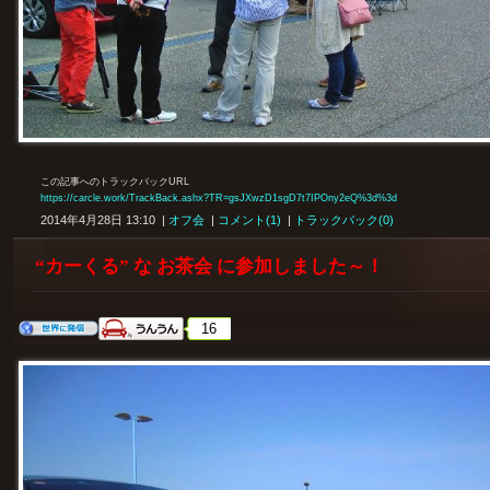
この記事へのトラックバックURL
https://carcle.work/TrackBack.ashx?TR=gsJXwzD1sgD7t7IPOny2eQ%3d%3d
2014年4月28日 13:10 |
オフ会
|
コメント(1)
|
トラックバック(0)
“カーくる” な お茶会 に参加しました～！
16