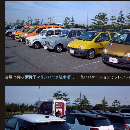
会場は初の
“
新舞子マリンパーク
駐車場”
、 良いロケーションでフレフレ