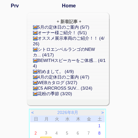
Prv
Home
+ 新着記事 +
5月の定休日のご案内 (5/7)
オーナー様ご紹介！ (5/1)
オススメ展示車両のご紹介！！ (4/
26)
シトロエンベルランゴのNEW
カ... (4/17)
BEWITHスピーカーをご体感... (4/1
4)
初めまして。 (4/9)
4月の定休日のご案内 (4/7)
WEBカタログ (3/27)
C5 AIRCROSS SUV... (3/24)
花粉の季節 (3/20)
＜
2026年8月
＞
日
月
火
水
木
金
土
1
3
2
4
5
6
7
8