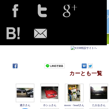
MiraFiori【ミラフィオーリ】｜ヨーロッパ車で楽しむ
カーとも一覧
遼介さん
ホシュさん
moon・headさん
たかおさん