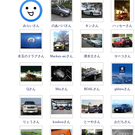
みらいさん
のあパパさん
キンさん
ハッセーさん
水玉のドラグさん
Mackey-aicさん
潜水士さん
ヨーコさん
Qさん
Mixさん
ROALさん
gbhiroさん
りょうさん
koukouさん
とーやさん
おだちさん