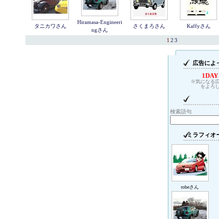
Hiramasa-Engineeri
タニカワさん
さくまろさん
Kaffyさん
ngさん
1
2
3
広告によ
1DAY
※気になる
をよろ
検索語句
ミラフィオ
robeさん