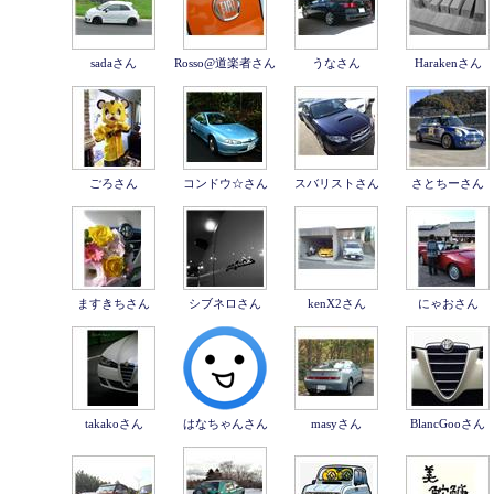
sadaさん
Rosso@道楽者さん
うなさん
Harakenさん
ごろさん
コンドウ☆さん
スバリストさん
さとちーさん
ますきちさん
シブネロさん
kenX2さん
にゃおさん
takakoさん
はなちゃんさん
masyさん
BlancGooさん