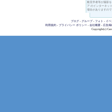
般見学者等が撮影を
ア のインターネッ
場合がありますので
ブログ
-
グループ
-
フォト
-
イベ
利用規約
-
プライバシー ポリシー
-
会社概要
-
広告掲
Copyright(c) Carc