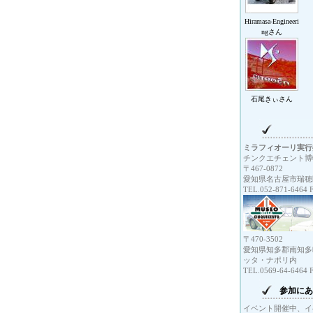
Hiramasa-Engineeri
ngさん
石尾きぃさん
ミラフィオーリ実行
チンクエチェント博
〒467-0872
愛知県名古屋市瑞穂区
TEL.052-871-6464 
〒470-3502
愛知県知多郡南知多町
ッタ・ナポリ内
TEL.0569-64-6464 
参加にあ
イベント開催中、イ