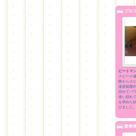
プロ
ビートマ
スピード
験からス
速度範囲
回せてパ
使い切れ
を求めた
びました。
愛車