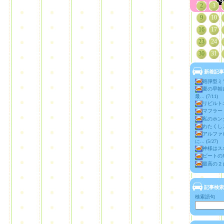
2
3
9
10
16
17
23
24
30
31
新着記事
砲弾型ミラ
夏の早朝
最... (7/11)
リビルトエ
マフラー (4
私のホンダビ
わたくしご
アルファ
に... (5/27)
神様はスポ
ビートの車
最高の２台 
記事検索
検索語句