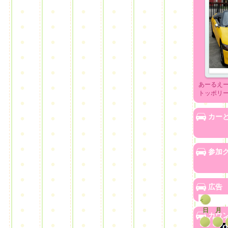
あーるえ
トッポリ
カー
参加
広告
＜
日
月
カウ