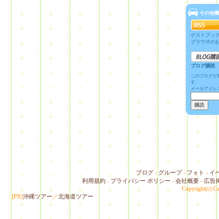
その他機
ゲストブッ
ブラウザの
ブログ購読
このブログが
す。
メールアドレ
ブログ
-
グループ
-
フォト
-
イ
利用規約
-
プライバシー ポリシー
-
会社概要
-
広告
Copyright(c) Ca
[PR]
沖縄ツアー
／
北海道ツアー