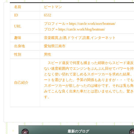
名前
ビートマン
ID
6532
プロフィール＝https://carcle.work/user/beatman/
URL
ブログ＝https://carcle.work/blog/beatman/
趣味
音楽鑑賞,お酒,ドライブ,読書,インターネット
出身地
愛知県江南市
性別
男性
スピード違反で何度も捕まった経験からスピード違反
ない速度範囲内でエンジンをぶんぶん回せてパワーを持
となく使い切れて楽しめるスポーツカーを求めた結果、
ートを選びました。予算の関係もありますが・・・でも
自己紹介
スポーツカーが欲しかったのは確かです。それは兎も角
みてこんな良く出来た車だとは思いませんでした。驚き
す。
最新のブログ