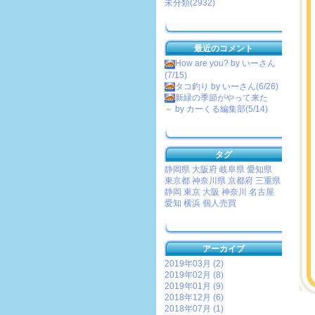
未分類(2932)
最近のコメント
How are you? by いーさん
(7/15)
タコ釣り by いーさん(6/26)
新緑の季節がやって来た
～ by カーくる編集部(5/14)
タグ
静岡県
大阪府
岐阜県
愛知県
東京都
神奈川県
京都府
三重県
静岡
東京
大阪
神奈川
名古屋
愛知
横浜
個人売買
アーカイブ
2019年03月 (2)
2019年02月 (8)
2019年01月 (9)
2018年12月 (6)
2018年07月 (1)