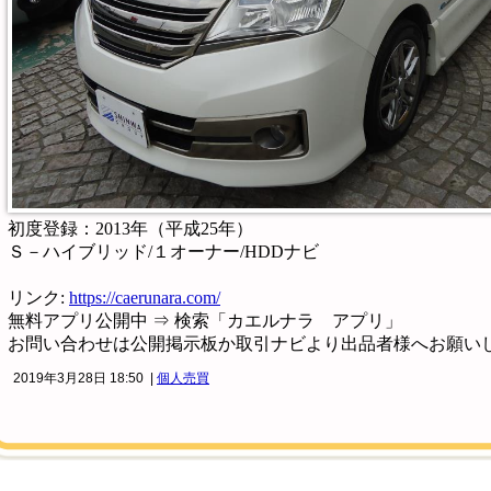
初度登録：2013年（平成25年）
Ｓ－ハイブリッド/１オーナー/HDDナビ
リンク:
https://caerunara.com/
無料アプリ公開中 ⇒ 検索「カエルナラ アプリ」
お問い合わせは公開掲示板か取引ナビより出品者様へお願い
2019年3月28日 18:50 |
個人売買