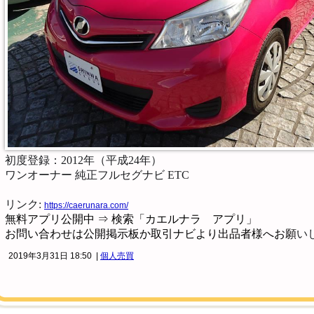
初度登録：2012年（平成24年）
ワンオーナー 純正フルセグナビ ETC
リンク:
https://caerunara.com/
無料アプリ公開中 ⇒ 検索「カエルナラ アプリ」
お問い合わせは公開掲示板か取引ナビより出品者様へお願
い
2019年3月31日 18:50 |
個人売買