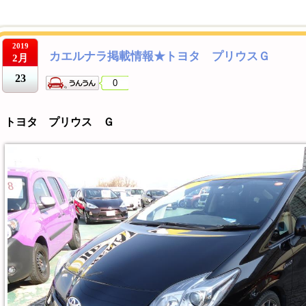
2019
カエルナラ掲載情報★トヨタ プリウスＧ
2月
23
0
トヨタ プリウス Ｇ