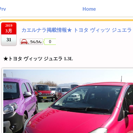
Prv
Home
2019
カエルナラ掲載情報★ トヨタ ヴィッツ ジュエラ
3月
31
0
★
トヨタ ヴィッツ ジュエラ 1.3L