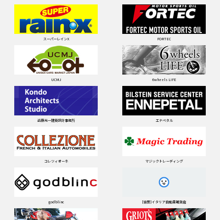
スーパーレインX
FORTEC
UCMJ
6wheels LIFE
近藤光一建築設計事務所
エナペタル
コレツィオーネ
マジックトレーディング
godblinc
[協賛]イタリア自動車雑貨店