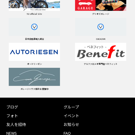
YU official Site
グリオズガレージ
日本自動車輸入組合
CACAZAN
オートリーゼン
アルファロメオ専門店ベネフィット
ガレージハウス相談会 開催中
ブログ
グループ
フォト
イベント
友人を招待
お知らせ
NEWS
FAQ