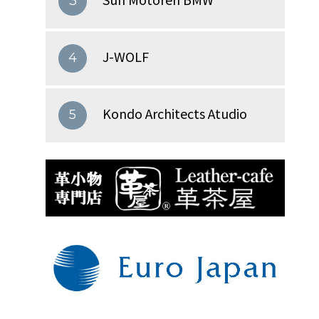
3
J-WOLF
4
Kondo Architects Atudio
5