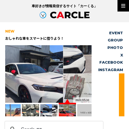
車好きが情報発信するサイト「
カーくる
」
NEW
EVENT
おしゃれな車をスマートに借りよう！
GROUP
PHOTO
X
FACEBOOK
INSTAGRAM
おしゃれな車をスマートに借りよう！…もっとみる
スパイスレンタカー
/10
2023/05/10